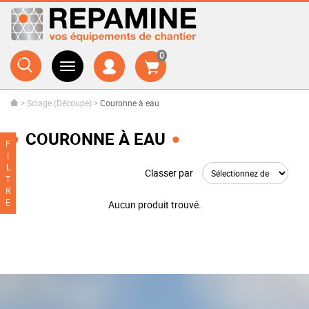
0
>
Sciage (Découpe)
>
Couronne à eau
COURONNE À EAU
F
I
L
Classer par
T
R
E
Aucun produit trouvé.