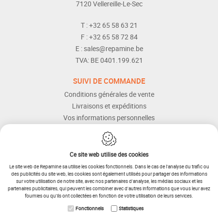
7120
Vellereille-Le-Sec
T :
+32 65 58 63 21
F :
+32 65 58 72 84
E :
sales@repamine.be
TVA:
BE 0401.199.621
SUIVI DE COMMANDE
Conditions générales de vente
Livraisons et expéditions
Vos informations personnelles
Modes de paiement
Services Après-vente
Aide et assistance
Ce site web utilise des cookies
Le site web de Repamine sa utilise les cookies fonctionnels. Dans le cas de l'analyse du trafic ou
des publicités du site web, les cookies sont également utilisés pour partager des informations
sur votre utilisation de notre site, avec nos partenaires d'analyse, les médias sociaux et les
partenaires publicitaires, qui peuvent les combiner avec d'autres informations que vous leur avez
fournies ou qu'ils ont collectées en fonction de votre utilisation de leurs services.
IDcreation 2025
Plan du site
Fonctionnels
Statistiques
Conditions générales
Procédure de retour