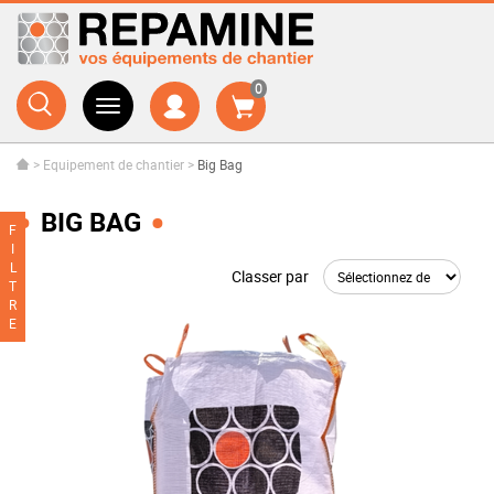
0
>
Equipement de chantier
>
Big Bag
BIG BAG
F
I
L
Classer par
T
R
E