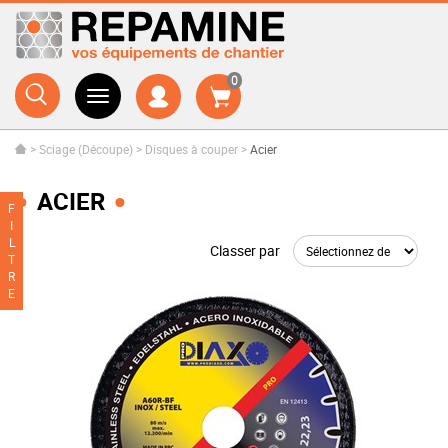
0
>
Sciage (Découpe)
>
Disques à couper
>
Acier
ACIER
F
I
L
Classer par
T
R
E