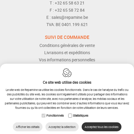
T :
+32 65 58 63 21
F :
+32 65 58 72 84
E :
sales@repamine.be
TVA:
BE 0401.199.621
SUIVI DE COMMANDE
Conditions générales de vente
Livraisons et expéditions
Vos informations personnelles
Modes de paiement
Services Après-vente
Aide et assistance
Ce site web utilise des cookies
Le site web de Repamine sa utilise les cookies fonctionnels. Dans le cas de l'analyse du trafic ou
des publicités du site web, les cookies sont également utilisés pour partager des informations
sur votre utilisation de notre site, avec nos partenaires d'analyse, les médias sociaux et les
partenaires publicitaires, qui peuvent les combiner avec d'autres informations que vous leur avez
fournies ou qu'ils ont collectées en fonction de votre utilisation de leurs services.
IDcreation 2025
Plan du site
Fonctionnels
Statistiques
Conditions générales
Procédure de retour
Cookie Policy
Privacy policy
Afficher les détails
Acceptez la sélection
Acceptez tous les cookies