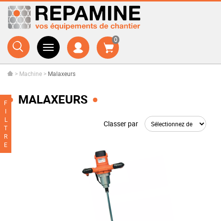
0
>
Machine
>
Malaxeurs
MALAXEURS
F
I
L
Classer par
T
R
E