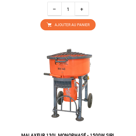
−
+
AJOUTER AU PANIER
MALAXEUR 130L MONOPHASÉ - 1500W SIRL