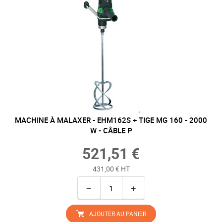
MACHINE À MALAXER - EHM162S + TIGE MG 160 - 2000
W - CÂBLE P
521,51 €
431,00 € HT
−
+
AJOUTER AU PANIER