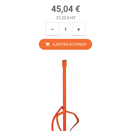
45,04 €
37,22 € HT
−
+
AJOUTER AU PANIER