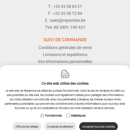
T :
+32 65 58 63 21
F :
+32 65 58 72 84
E :
sales@repamine.be
TVA:
BE 0401.199.621
SUIVI DE COMMANDE
Conditions générales de vente
Livraisons et expéditions
Vos informations personnelles
Modes de paiement
Services Après-vente
Aide et assistance
Ce site web utilise des cookies
Le site web de Repamine sa utilise les cookies fonctionnels. Dans le cas de l'analyse du trafic ou
des publicités du site web, les cookies sont également utilisés pour partager des informations
sur votre utilisation de notre site, avec nos partenaires d'analyse, les médias sociaux et les
partenaires publicitaires, qui peuvent les combiner avec d'autres informations que vous leur avez
fournies ou qu'ils ont collectées en fonction de votre utilisation de leurs services.
IDcreation 2025
Plan du site
Fonctionnels
Statistiques
RETOUR
Conditions générales
Procédure de retour
Cookie Policy
Privacy policy
Afficher les détails
Acceptez la sélection
Acceptez tous les cookies