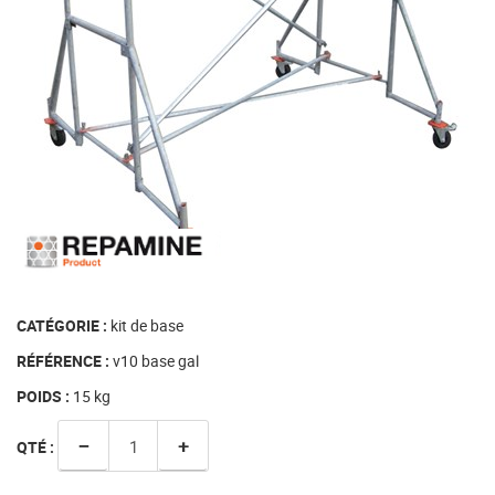
CATÉGORIE :
kit de base
RÉFÉRENCE :
v10 base gal
POIDS :
15
kg
−
+
QTÉ :