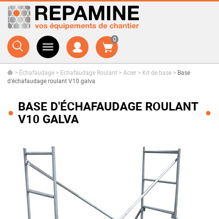
0
>
Échafaudage
>
Echafaudage Roulant
>
Acier
>
Kit de base
>
Base
d'échafaudage roulant V10 galva
BASE D'ÉCHAFAUDAGE ROULANT
V10 GALVA