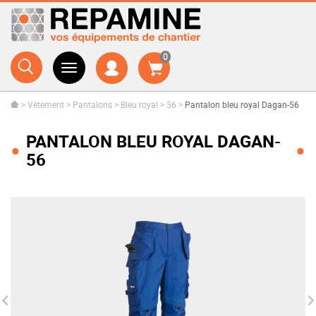
0
>
Vêtement
>
Pantalons
>
Bleu royal
>
56
>
Pantalon bleu royal Dagan-56
PANTALON BLEU ROYAL DAGAN-
56