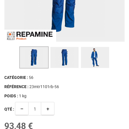
CATÉGORIE :
56
RÉFÉRENCE :
23mtr1101rb-56
POIDS :
1
kg
−
+
QTÉ :
93,48 €