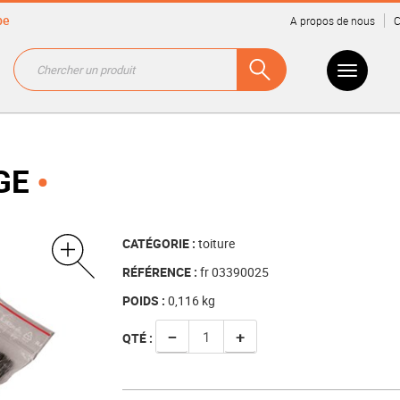
be
A propos de nous
C
GE
CATÉGORIE :
toiture
RÉFÉRENCE :
fr 03390025
POIDS :
0,116
kg
−
+
QTÉ :