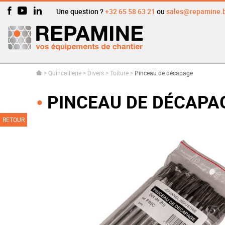
Une question ?
+32 65 58 63 21
ou
sales@repamine.
>
Quincaillerie
>
Divers
>
Toiture
>
Pinceau de décapage
PINCEAU DE DÉCAPA
RETOUR