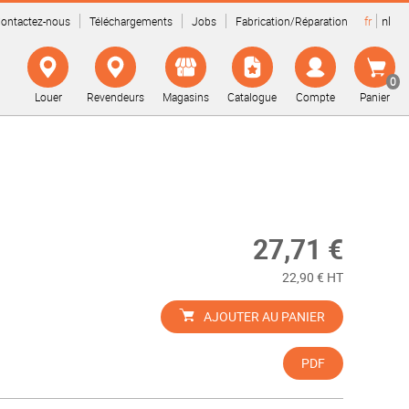
fr
nl
ontactez-nous
Téléchargements
Jobs
Fabrication/Réparation
0
Louer
Revendeurs
Magasins
Catalogue
Compte
Panier
27,71 €
22,90 € HT
AJOUTER AU PANIER
PDF