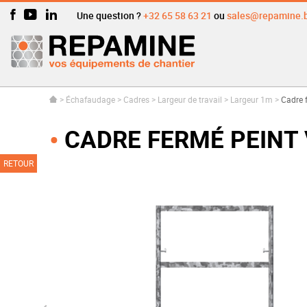
Une question ?
+32 65 58 63 21
ou
sales@repamine.
>
Échafaudage
>
Cadres
>
Largeur de travail
>
Largeur 1m
>
Cadre 
CADRE FERMÉ PEINT 
RETOUR