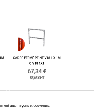
 1M
CADRE FERMÉ PEINT V18 1 X 1M
C V18 1X1
67,34 €
55,65 € HT
alement aux maçons et couvreurs.