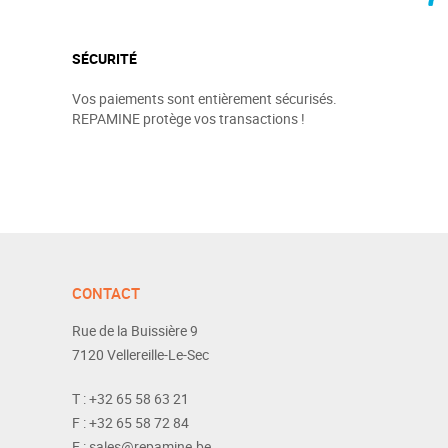
SÉCURITÉ
Vos paiements sont entièrement sécurisés.
REPAMINE protège vos transactions !
CONTACT
Rue de la Buissière 9
7120
Vellereille-Le-Sec
T :
+32 65 58 63 21
F :
+32 65 58 72 84
E :
sales@repamine.be