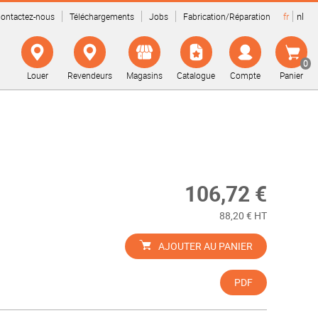
fr
nl
ontactez-nous
Téléchargements
Jobs
Fabrication/Réparation
0
Louer
Revendeurs
Magasins
Catalogue
Compte
Panier
106,72 €
88,20 € HT
AJOUTER AU PANIER
PDF