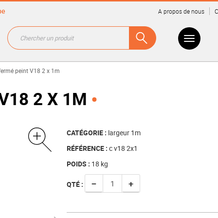
be
A propos de nous
C
fermé peint V18 2 x 1m
V18 2 X 1M
CATÉGORIE :
largeur 1m
RÉFÉRENCE :
c v18 2x1
POIDS :
18
kg
−
+
QTÉ :