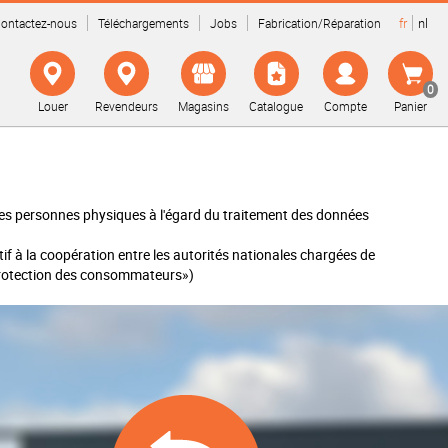
fr
nl
ontactez-nous
Téléchargements
Jobs
Fabrication/Réparation
0
Louer
Revendeurs
Magasins
Catalogue
Compte
Panier
 des personnes physiques à l'égard du traitement des données
f à la coopération entre les autorités nationales chargées de
e protection des consommateurs»)