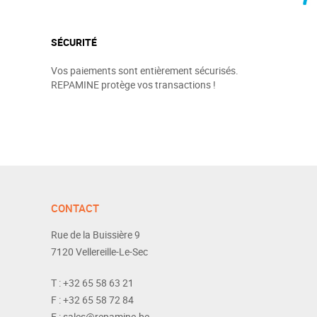
SÉCURITÉ
Vos paiements sont entièrement sécurisés.
REPAMINE protège vos transactions !
CONTACT
Rue de la Buissière 9
7120
Vellereille-Le-Sec
T :
+32 65 58 63 21
F :
+32 65 58 72 84
E :
sales@repamine.be