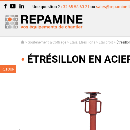
Une question ?
+32 65 58 63 21
ou
sales@repamine.
>
Soutènement & Coffrage
>
Etais, Etrésillons
>
Etai droit
>
Étrésill
ÉTRÉSILLON EN ACIE
RETOUR