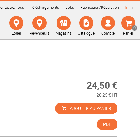
fr
nl
ontactez-nous
Téléchargements
Jobs
Fabrication/Réparation
0
Louer
Revendeurs
Magasins
Catalogue
Compte
Panier
24,50 €
20,25 € HT
AJOUTER AU PANIER
PDF