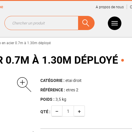
be
A propos de nous
C
on en acier 0.7m à 1.30m déployé
R 0.7M À 1.30M DÉPLOYÉ
CATÉGORIE :
etai droit
RÉFÉRENCE :
etres 2
POIDS :
3,5
kg
−
+
QTÉ :