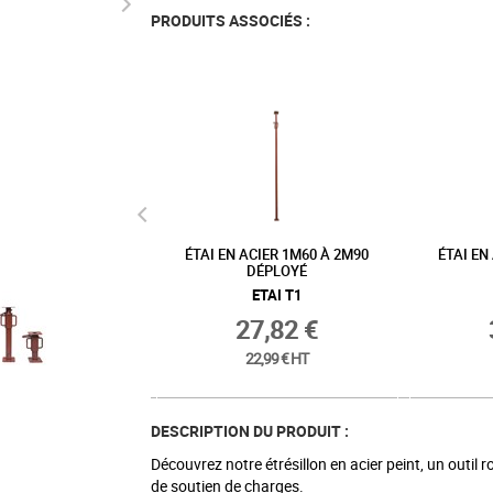
PRODUITS ASSOCIÉS :
CIER 2M50 À 4M50
ÉTAI EN ACIER 3M À 5M DÉPLOYÉ
ÉTRÉSILL
DÉPLOYÉ
0
ETAI T5
ETAI T4
46,69 €
5,72 €
38,59 € HT
9,52 € HT
DESCRIPTION DU PRODUIT :
Découvrez notre étrésillon en acier peint, un outil
de soutien de charges.