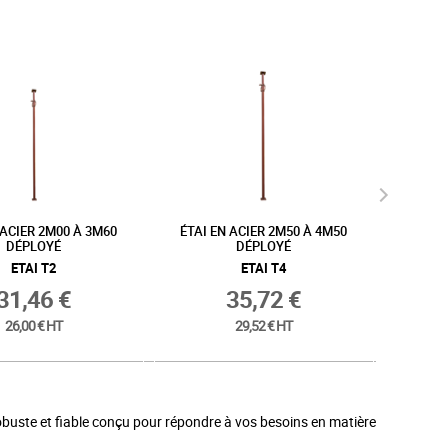
ON EN ACIER 0.25M À
ÉTRÉSILLON EN ACIER 0.5M À
ÉTRÉS
.5M DÉPLOYÉ
0.9M DÉPLOYÉ
ETRES 0
ETRES 1
15,44 €
21,15 €
12,76 € HT
17,48 € HT
 robuste et fiable conçu pour répondre à vos besoins en matière