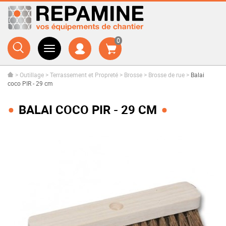
0
>
Outillage
>
Terrassement et Propreté
>
Brosse
>
Brosse de rue
>
Balai
coco PIR - 29 cm
BALAI COCO PIR - 29 CM