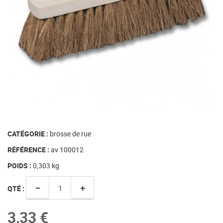
CATÉGORIE :
brosse de rue
RÉFÉRENCE :
av 100012
POIDS :
0,303
kg
−
+
QTÉ :
3,33 €