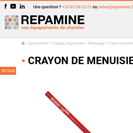
Une question ?
+32 65 58 63 21
ou
sales@repamine.
>
Quincaillerie
>
Traçage, Alignement
>
Marquage
>
Crayon et port
CRAYON DE MENUISIE
RETOUR