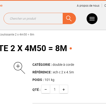
be
A propos de nous
C
 coulissante 2 x 4m50 = 8m
E 2 X 4M50 = 8M
CATÉGORIE :
double à corde
RÉFÉRENCE :
ech c 2 x 4.5m
POIDS :
101
kg
−
+
QTÉ :