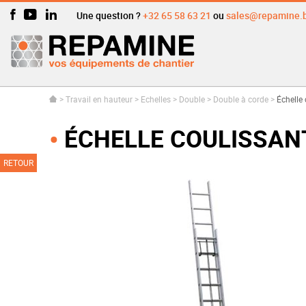
Une question ?
+32 65 58 63 21
ou
sales@repamine.
>
Travail en hauteur
>
Echelles
>
Double
>
Double à corde
>
Échelle
ÉCHELLE COULISSANT
RETOUR