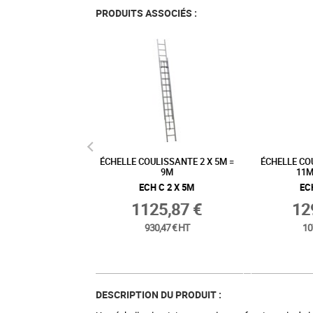
PRODUITS ASSOCIÉS :
ULISSANTE 2 X 7M =
ÉCHELLE COULISSANTE 2 X 4M =
ÉCHELLE C
13M
7M
= 
H C 2 X 7M
ECH C 2 X 4M
E
54,31 €
950,59 €
1
01,91 € HT
785,61 € HT
DESCRIPTION DU PRODUIT :