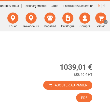
fr
nl
ontactez-nous
Téléchargements
Jobs
Fabrication/Réparation
0
Louer
Revendeurs
Magasins
Catalogue
Compte
Panier
1039,01 €
858,69 € HT
AJOUTER AU PANIER
PDF