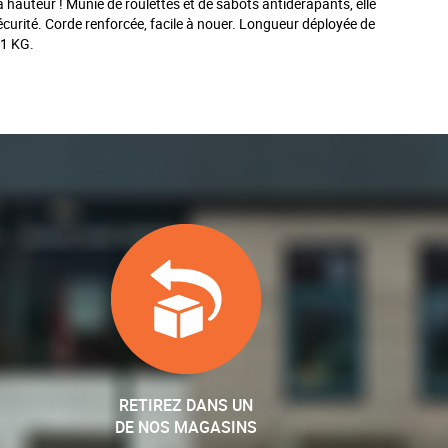
 hauteur ! Munie de roulettes et de sabots antidérapants, elle
urité. Corde renforcée, facile à nouer. Longueur déployée de
21 KG.
RETIREZ DANS UN
DE NOS MAGASINS