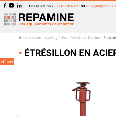
Une question ?
+32 65 58 63 21
ou
sales@repamine.
>
Soutènement & Coffrage
>
Etais, Etrésillons
>
Etai droit
>
Étrésill
ÉTRÉSILLON EN ACIE
RETOUR