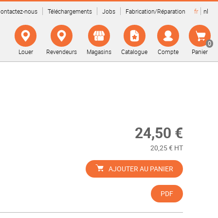
fr
nl
ontactez-nous
Téléchargements
Jobs
Fabrication/Réparation
0
Louer
Revendeurs
Magasins
Catalogue
Compte
Panier
24,50 €
20,25 € HT
AJOUTER AU PANIER
PDF