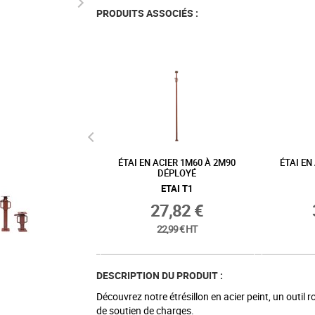
PRODUITS ASSOCIÉS :
ACIER 2M50 À 4M50
ÉTAI EN ACIER 3M À 5M DÉPLOYÉ
ÉTRÉSIL
DÉPLOYÉ
ETAI T5
ETAI T4
46,69 €
35,72 €
38,59 € HT
29,52 € HT
DESCRIPTION DU PRODUIT :
Découvrez notre étrésillon en acier peint, un outil
de soutien de charges.