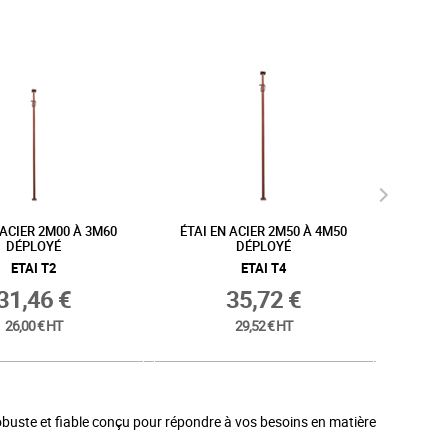
LON EN ACIER 0.25M À
ÉTRÉSILLON EN ACIER 0.5M À
ÉTRÉ
0.5M DÉPLOYÉ
0.9M DÉPLOYÉ
ETRES 0
ETRES 1
15,44 €
21,15 €
12,76 € HT
17,48 € HT
 robuste et fiable conçu pour répondre à vos besoins en matière