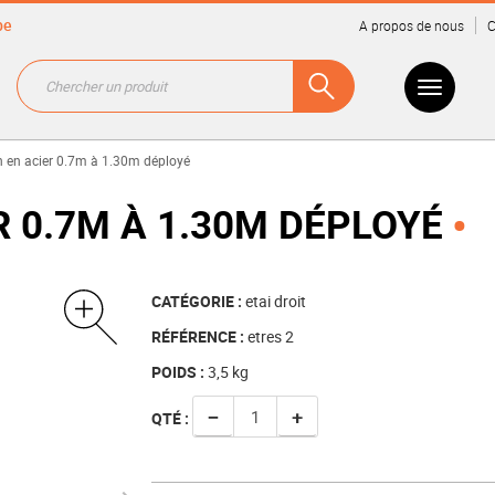
be
A propos de nous
C
on en acier 0.7m à 1.30m déployé
R 0.7M À 1.30M DÉPLOYÉ
CATÉGORIE :
etai droit
RÉFÉRENCE :
etres 2
POIDS :
3,5
kg
−
+
QTÉ :