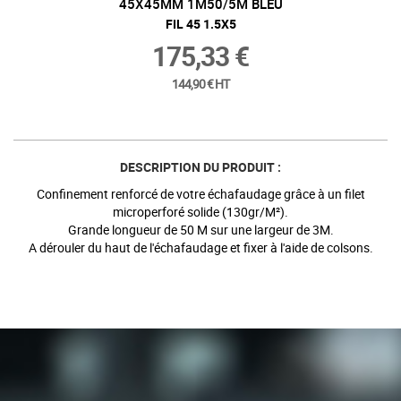
EU
2570504
FILET SABL 100
217,74 €
179,95 € HT
DESCRIPTION DU PRODUIT :
Confinement renforcé de votre échafaudage grâce à un filet
microperforé solide (130gr/M²).
Grande longueur de 50 M sur une largeur de 3M.
A dérouler du haut de l'échafaudage et fixer à l'aide de colsons.