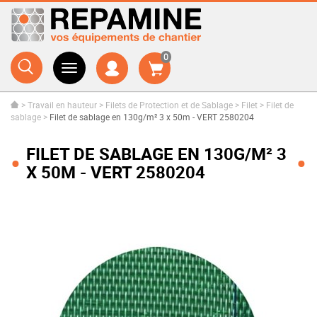
0
>
Travail en hauteur
>
Filets de Protection et de Sablage
>
Filet
>
Filet de
sablage
>
Filet de sablage en 130g/m² 3 x 50m - VERT 2580204
FILET DE SABLAGE EN 130G/M² 3
X 50M - VERT 2580204