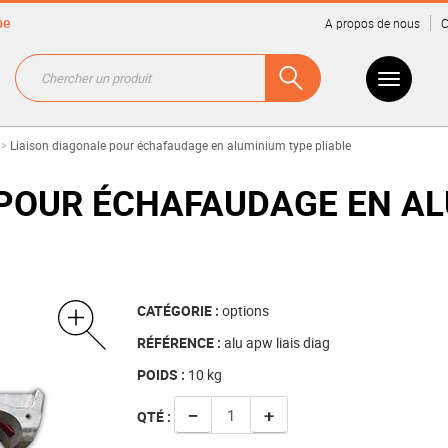
be
A propos de nous
C
>
Liaison diagonale pour échafaudage en aluminium type pliable
 POUR ÉCHAFAUDAGE EN A
CATÉGORIE :
options
RÉFÉRENCE :
alu apw liais diag
POIDS :
10
kg
−
+
QTÉ :