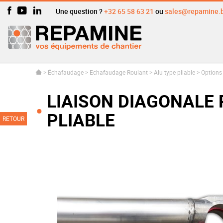
Une question ?
+32 65 58 63 21
ou
sales@repamine.
>
Échafaudage
>
Echafaudage Roulant
>
Alu type pliable
>
Options
LIAISON DIAGONALE
PLIABLE
RETOUR