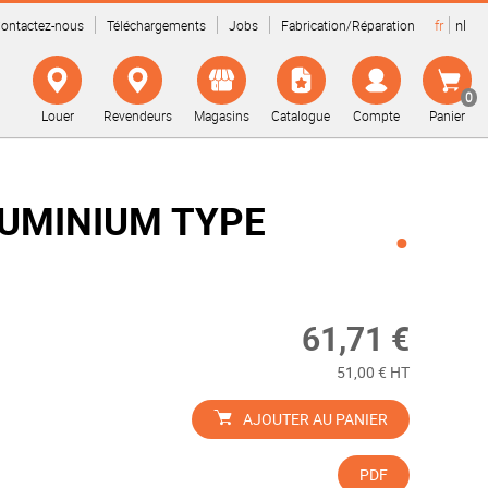
fr
nl
ontactez-nous
Téléchargements
Jobs
Fabrication/Réparation
0
Louer
Revendeurs
Magasins
Catalogue
Compte
Panier
LUMINIUM TYPE
61,71 €
51,00 € HT
AJOUTER AU PANIER
PDF