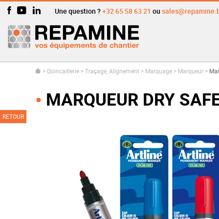
Une question ?
+32 65 58 63 21
ou
sales@repamine.
>
Quincaillerie
>
Traçage, Alignement
>
Marquage
>
Marqueur
>
Mar
MARQUEUR DRY SAFE 1
RETOUR