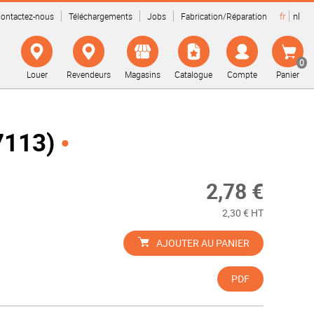
fr
nl
ontactez-nous
Téléchargements
Jobs
Fabrication/Réparation
0
Louer
Revendeurs
Magasins
Catalogue
Compte
Panier
7113)
2,78 €
2,30 € HT
AJOUTER AU PANIER
PDF