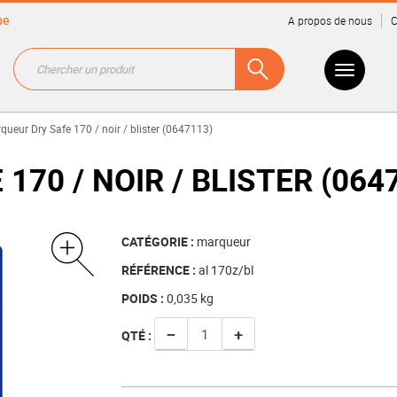
be
A propos de nous
C
queur Dry Safe 170 / noir / blister (0647113)
70 / NOIR / BLISTER (064
CATÉGORIE :
marqueur
RÉFÉRENCE :
al 170z/bl
POIDS :
0,035
kg
−
+
QTÉ :