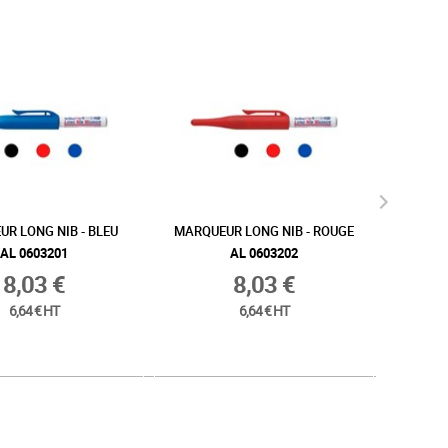
R LONG NIB - BLEU
MARQUEUR LONG NIB - ROUGE
MARQUEU
/ 
AL 0603201
AL 0603202
8,03 €
8,03 €
6,64 € HT
6,64 € HT