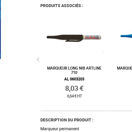
PRODUITS ASSOCIÉS :
 DRY SAFE 170 /
MARQUEUR LONG NIB ARTLINE
MARQUEU
LISTER (0647112)
710
L 170R/BL
AL 0603203
2,78 €
8,03 €
2,30 € HT
6,64 € HT
DESCRIPTION DU PRODUIT :
Marqueur permanent