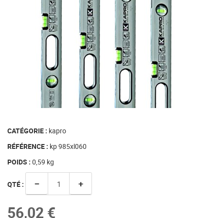
CATÉGORIE :
kapro
RÉFÉRENCE :
kp 985xl060
POIDS :
0,59
kg
−
+
QTÉ :
56,02 €