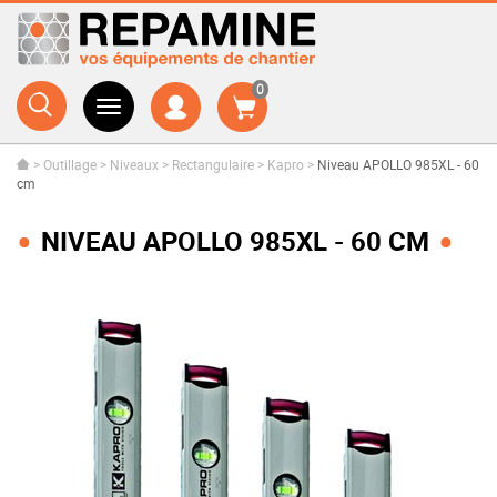
0
>
Outillage
>
Niveaux
>
Rectangulaire
>
Kapro
>
Niveau APOLLO 985XL - 60
cm
NIVEAU APOLLO 985XL - 60 CM