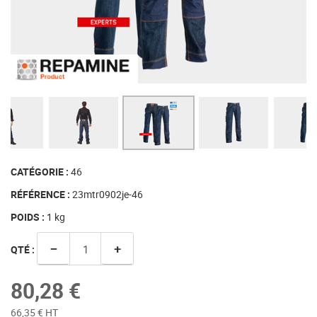
CATÉGORIE :
46
RÉFÉRENCE :
23mtr0902je-46
POIDS :
1
kg
−
+
QTÉ :
80,28 €
66,35 € HT