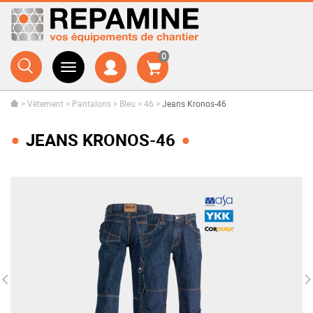
0
>
Vêtement
>
Pantalons
>
Bleu
>
46
>
Jeans Kronos-46
JEANS KRONOS-46