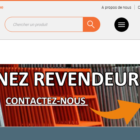
be
A propos de nous
C