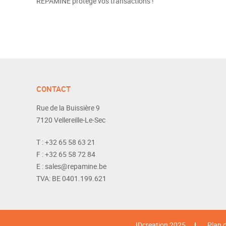
REPAMINE protège vos transactions !
CONTACT
Rue de la Buissière 9
7120
Vellereille-Le-Sec
T :
+32 65 58 63 21
F :
+32 65 58 72 84
E :
sales@repamine.be
TVA:
BE 0401.199.621
IDcreation 2025
Plan d