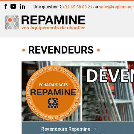
Une question ?
+32 65 58 63 21
ou
sales@repamine.
REVENDEURS