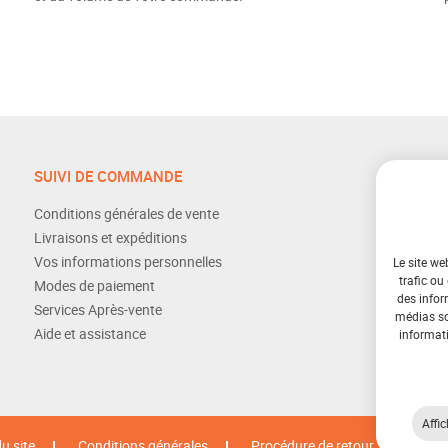
SUIVI DE COMMANDE
Conditions générales de vente
Livraisons et expéditions
Vos informations personnelles
Le site we
trafic ou
Modes de paiement
des infor
Services Après-vente
médias soc
Aide et assistance
informati
Affic
u site
Conditions générales
Procédure de retour
Cook