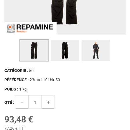
CATÉGORIE :
50
RÉFÉRENCE :
23mtr1101bk-50
POIDS :
1
kg
−
+
QTÉ :
93,48 €
77,26 € HT