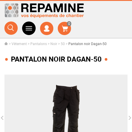
0
>
Vêtement
>
Pantalons
>
Noir
>
50
>
Pantalon noir Dagan-50
PANTALON NOIR DAGAN-50