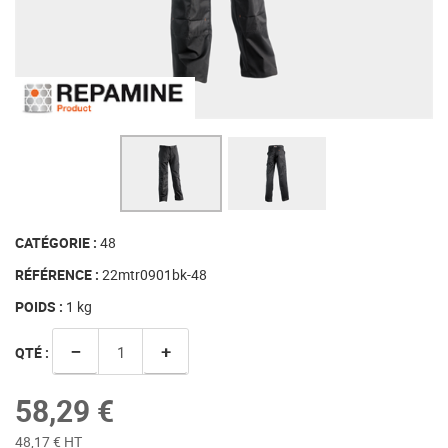
CATÉGORIE :
48
RÉFÉRENCE :
22mtr0901bk-48
POIDS :
1
kg
−
+
QTÉ :
58,29 €
48,17 € HT