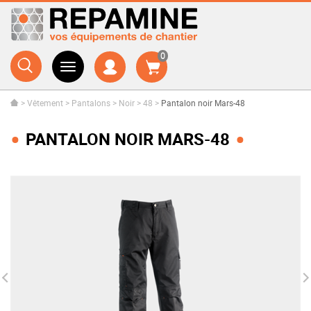
0
>
Vêtement
>
Pantalons
>
Noir
>
48
>
Pantalon noir Mars-48
PANTALON NOIR MARS-48