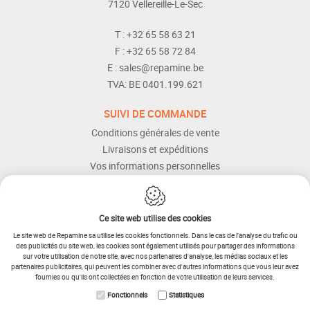
7120
Vellereille-Le-Sec
T :
+32 65 58 63 21
F :
+32 65 58 72 84
E :
sales@repamine.be
TVA:
BE 0401.199.621
SUIVI DE COMMANDE
Conditions générales de vente
Livraisons et expéditions
Vos informations personnelles
Modes de paiement
Services Après-vente
Aide et assistance
Ce site web utilise des cookies
Le site web de Repamine sa utilise les cookies fonctionnels. Dans le cas de l'analyse du trafic ou
des publicités du site web, les cookies sont également utilisés pour partager des informations
sur votre utilisation de notre site, avec nos partenaires d'analyse, les médias sociaux et les
partenaires publicitaires, qui peuvent les combiner avec d'autres informations que vous leur avez
fournies ou qu'ils ont collectées en fonction de votre utilisation de leurs services.
IDcreation 2025
Plan du site
Fonctionnels
Statistiques
RETOUR
Conditions générales
Procédure de retour