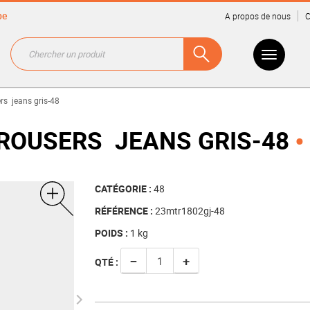
be
A propos de nous
C
rs jeans gris-48
ROUSERS JEANS GRIS-48
CATÉGORIE :
48
RÉFÉRENCE :
23mtr1802gj-48
POIDS :
1
kg
−
+
QTÉ :