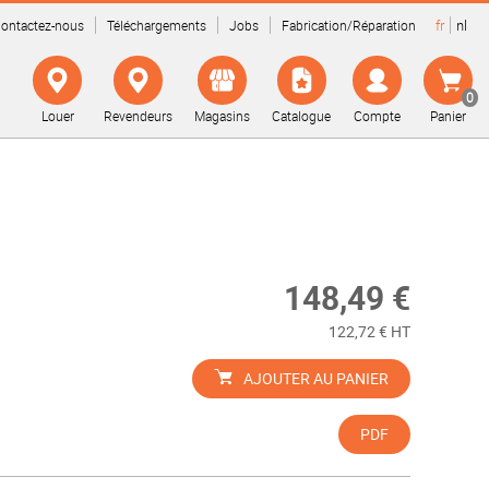
fr
nl
ontactez-nous
Téléchargements
Jobs
Fabrication/Réparation
0
Louer
Revendeurs
Magasins
Catalogue
Compte
Panier
148,49 €
122,72 € HT
AJOUTER AU PANIER
PDF