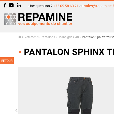
Une question ?
+32 65 58 63 21
ou
sales@repamine.
>
Vêtement
>
Pantalons
>
Jeans gris
>
48
>
Pantalon Sphinx trouse
PANTALON SPHINX T
RETOUR