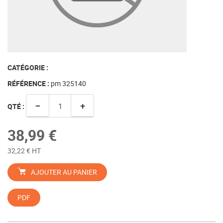
CATÉGORIE :
RÉFÉRENCE :
pm 325140
−
+
QTÉ :
38,99 €
32,22 € HT
AJOUTER AU PANIER
PDF