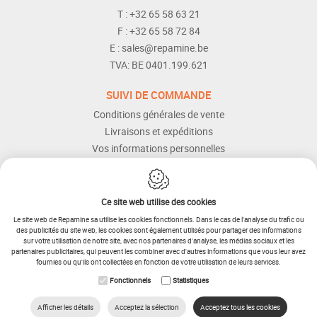
T :
+32 65 58 63 21
F :
+32 65 58 72 84
E :
sales@repamine.be
TVA:
BE 0401.199.621
SUIVI DE COMMANDE
Conditions générales de vente
Livraisons et expéditions
Vos informations personnelles
Modes de paiement
Services Après-vente
Aide et assistance
Ce site web utilise des cookies
Le site web de Repamine sa utilise les cookies fonctionnels. Dans le cas de l'analyse du trafic ou
des publicités du site web, les cookies sont également utilisés pour partager des informations
sur votre utilisation de notre site, avec nos partenaires d'analyse, les médias sociaux et les
partenaires publicitaires, qui peuvent les combiner avec d'autres informations que vous leur avez
fournies ou qu'ils ont collectées en fonction de votre utilisation de leurs services.
IDcreation 2025
Plan du site
Fonctionnels
Statistiques
RETOUR
Conditions générales
Procédure de retour
Cookie Policy
Privacy policy
Afficher les détails
Acceptez la sélection
Acceptez tous les cookies