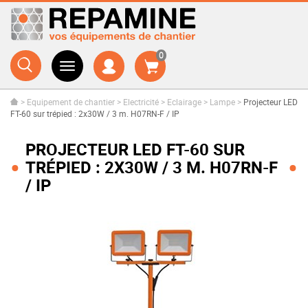
0
>
Equipement de chantier
>
Electricité
>
Eclairage
>
Lampe
>
Projecteur LED
FT-60 sur trépied : 2x30W / 3 m. H07RN-F / IP
PROJECTEUR LED FT-60 SUR
TRÉPIED : 2X30W / 3 M. H07RN-F
/ IP