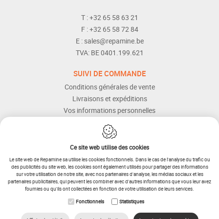
T :
+32 65 58 63 21
F :
+32 65 58 72 84
E :
sales@repamine.be
TVA:
BE 0401.199.621
SUIVI DE COMMANDE
Conditions générales de vente
Livraisons et expéditions
Vos informations personnelles
Modes de paiement
Services Après-vente
Aide et assistance
Ce site web utilise des cookies
Le site web de Repamine sa utilise les cookies fonctionnels. Dans le cas de l'analyse du trafic ou
des publicités du site web, les cookies sont également utilisés pour partager des informations
sur votre utilisation de notre site, avec nos partenaires d'analyse, les médias sociaux et les
partenaires publicitaires, qui peuvent les combiner avec d'autres informations que vous leur avez
fournies ou qu'ils ont collectées en fonction de votre utilisation de leurs services.
IDcreation 2025
Plan du site
Fonctionnels
Statistiques
RETOUR
Conditions générales
Procédure de retour