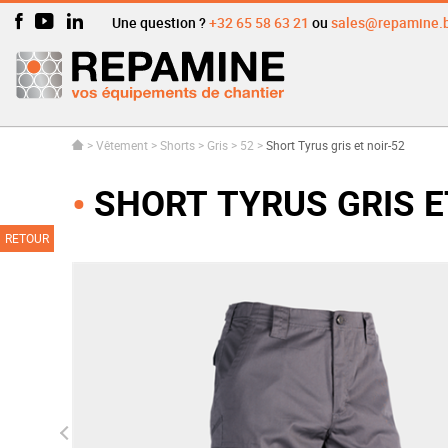
Une question ?
+32 65 58 63 21
ou
sales@repamine.
>
Vêtement
>
Shorts
>
Gris
>
52
>
Short Tyrus gris et noir-52
SHORT TYRUS GRIS E
RETOUR