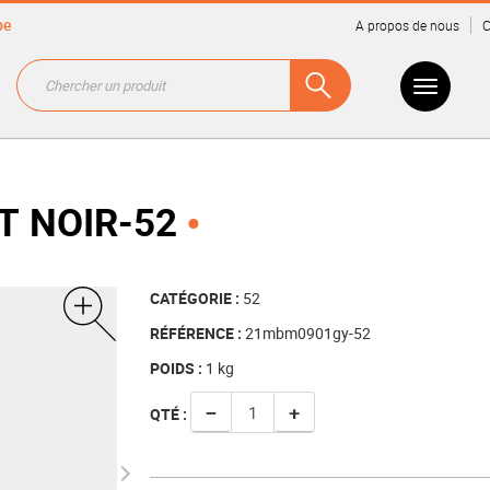
be
A propos de nous
C
T NOIR-52
CATÉGORIE :
52
RÉFÉRENCE :
21mbm0901gy-52
POIDS :
1
kg
−
+
QTÉ :