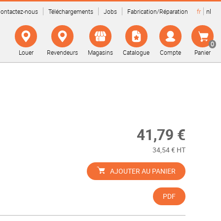
fr
nl
ontactez-nous
Téléchargements
Jobs
Fabrication/Réparation
0
Louer
Revendeurs
Magasins
Catalogue
Compte
Panier
41,79 €
34,54 € HT
AJOUTER AU PANIER
PDF