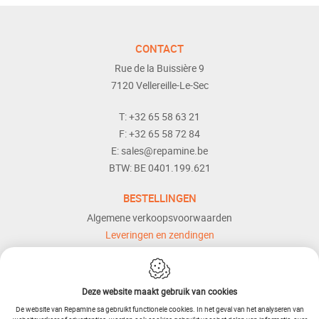
CONTACT
Rue de la Buissière 9
7120
Vellereille-Le-Sec
T:
+32 65 58 63 21
F:
+32 65 58 72 84
E:
sales@repamine.be
BTW:
BE 0401.199.621
BESTELLINGEN
Algemene verkoopsvoorwaarden
Leveringen en zendingen
Retourneren
Betaalmogelijkheden
Dienst naverkoop
Deze website maakt gebruik van cookies
Hulp en bijstand
De website van Repamine sa gebruikt functionele cookies. In het geval van het analyseren van