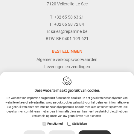
7120
Vellereille-Le-Sec
T:
+32 65 58 63 21
F:
+32 65 58 72 84
E:
sales@repamine.be
BTW:
BE 0401.199.621
BESTELLINGEN
Algemene verkoopsvoorwaarden
Leveringen en zendingen
Retourneren
Betaalmogelijkheden
Dienst naverkoop
Deze website maakt gebruik van cookies
Hulp en bijstand
De website van Repamine sa gebruikt functionele cookies. In het geval van het analyseren van
websiteverkeer of advertenties, worden ook cookies gebruikt voor het delen van informatie, over
uw gebruik van onze site, met onze analysepartners, sociale media en advertentiepartners, die
deze kunnen combineren met andere informatie die u aan hen heeft verstrekt of die zij hebben
verzameld op basis van uw gebruik van hun diensten.
Functioneel
Statistieken
IDcreation 2025
Sitemap
Voorwaarden