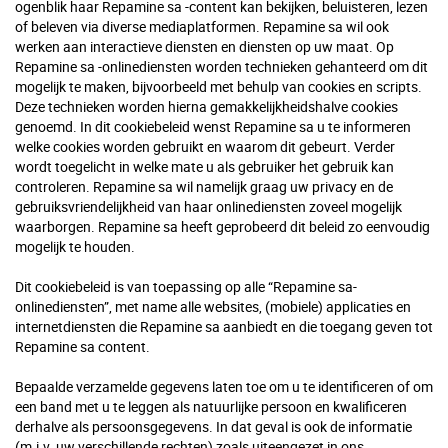
ogenblik haar Repamine sa -content kan bekijken, beluisteren, lezen
of beleven via diverse mediaplatformen. Repamine sa wil ook
werken aan interactieve diensten en diensten op uw maat. Op
Repamine sa -onlinediensten worden technieken gehanteerd om dit
mogelijk te maken, bijvoorbeeld met behulp van cookies en scripts.
Deze technieken worden hierna gemakkelijkheidshalve cookies
genoemd. In dit cookiebeleid wenst Repamine sa u te informeren
welke cookies worden gebruikt en waarom dit gebeurt. Verder
wordt toegelicht in welke mate u als gebruiker het gebruik kan
controleren. Repamine sa wil namelijk graag uw privacy en de
gebruiksvriendelijkheid van haar onlinediensten zoveel mogelijk
waarborgen. Repamine sa heeft geprobeerd dit beleid zo eenvoudig
mogelijk te houden.
Dit cookiebeleid is van toepassing op alle “Repamine sa-
onlinediensten”, met name alle websites, (mobiele) applicaties en
internetdiensten die Repamine sa aanbiedt en die toegang geven tot
Repamine sa content.
Bepaalde verzamelde gegevens laten toe om u te identificeren of om
een band met u te leggen als natuurlijke persoon en kwalificeren
derhalve als persoonsgegevens. In dat geval is ook de informatie
(m.i.v. uw verschillende rechten) zoals uiteengezet in ons