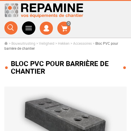
0
>
Bouwuitrusting
>
Veiligheid
>
Hekken
>
Accessoires
>
Bloc PVC pour
barrière de chantier
BLOC PVC POUR BARRIÈRE DE
CHANTIER