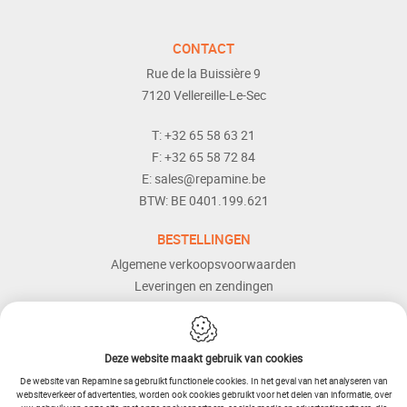
CONTACT
Rue de la Buissière 9
7120
Vellereille-Le-Sec
T:
+32 65 58 63 21
F:
+32 65 58 72 84
E:
sales@repamine.be
BTW:
BE 0401.199.621
BESTELLINGEN
Algemene verkoopsvoorwaarden
Leveringen en zendingen
Retourneren
Betaalmogelijkheden
Dienst naverkoop
Deze website maakt gebruik van cookies
Hulp en bijstand
De website van Repamine sa gebruikt functionele cookies. In het geval van het analyseren van
websiteverkeer of advertenties, worden ook cookies gebruikt voor het delen van informatie, over