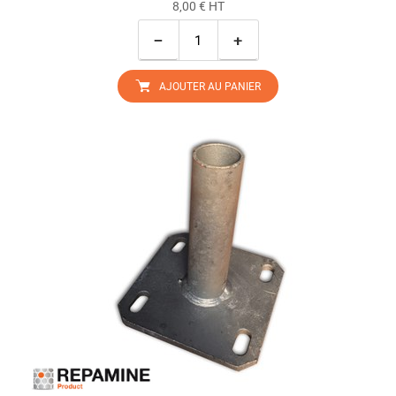
8,00 € HT
−
+
AJOUTER AU PANIER