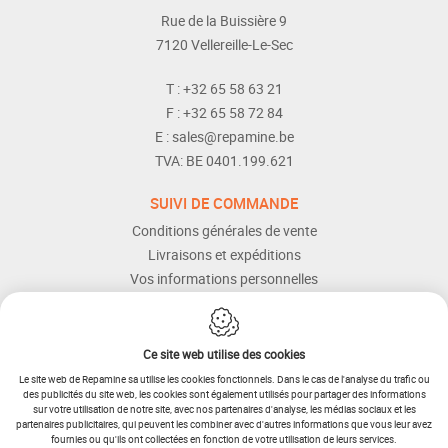
Rue de la Buissière 9
7120
Vellereille-Le-Sec
T :
+32 65 58 63 21
F :
+32 65 58 72 84
E :
sales@repamine.be
TVA:
BE 0401.199.621
SUIVI DE COMMANDE
Conditions générales de vente
Livraisons et expéditions
Vos informations personnelles
Modes de paiement
Services Après-vente
Aide et assistance
Ce site web utilise des cookies
Le site web de Repamine sa utilise les cookies fonctionnels. Dans le cas de l'analyse du trafic ou
des publicités du site web, les cookies sont également utilisés pour partager des informations
sur votre utilisation de notre site, avec nos partenaires d'analyse, les médias sociaux et les
partenaires publicitaires, qui peuvent les combiner avec d'autres informations que vous leur avez
fournies ou qu'ils ont collectées en fonction de votre utilisation de leurs services.