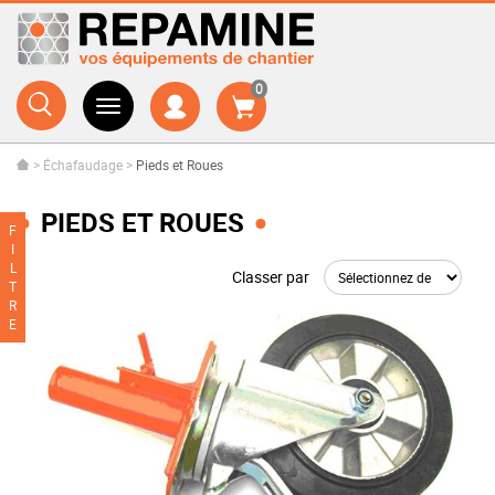
0
>
Échafaudage
>
Pieds et Roues
PIEDS ET ROUES
F
I
L
Classer par
T
R
E