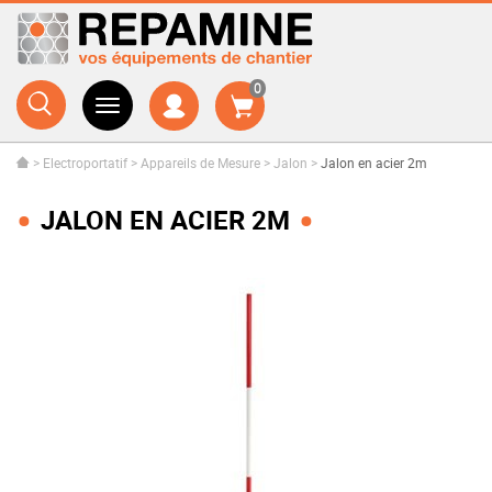
0
>
Electroportatif
>
Appareils de Mesure
>
Jalon
>
Jalon en acier 2m
JALON EN ACIER 2M