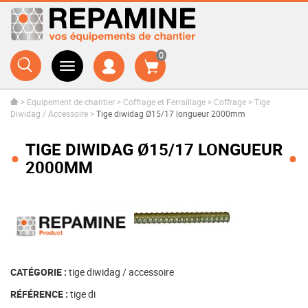
0
>
Equipement de chantier
>
Coffrage et Ferraillage
>
Coffrage
>
Tige
Diwidag / Accessoire
>
Tige diwidag Ø15/17 longueur 2000mm
TIGE DIWIDAG Ø15/17 LONGUEUR
2000MM
CATÉGORIE :
tige diwidag / accessoire
RÉFÉRENCE :
tige di