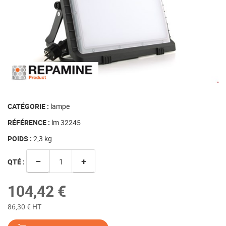
CATÉGORIE :
lampe
RÉFÉRENCE :
lm 32245
POIDS :
2,3
kg
−
+
QTÉ :
104,42 €
86,30 € HT