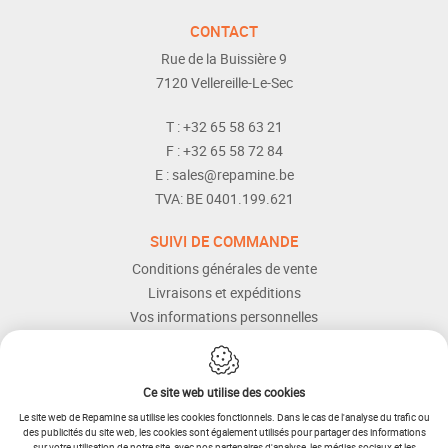
CONTACT
Rue de la Buissière 9
7120
Vellereille-Le-Sec
T :
+32 65 58 63 21
F :
+32 65 58 72 84
E :
sales@repamine.be
TVA:
BE 0401.199.621
SUIVI DE COMMANDE
Conditions générales de vente
Livraisons et expéditions
Vos informations personnelles
Modes de paiement
Services Après-vente
Aide et assistance
Ce site web utilise des cookies
Le site web de Repamine sa utilise les cookies fonctionnels. Dans le cas de l'analyse du trafic ou
des publicités du site web, les cookies sont également utilisés pour partager des informations
sur votre utilisation de notre site, avec nos partenaires d'analyse, les médias sociaux et les