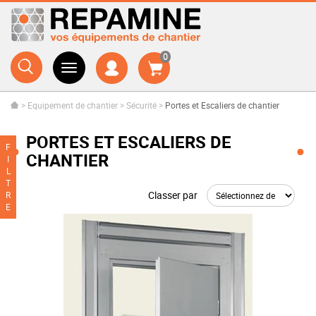
0
>
Equipement de chantier
>
Sécurité
>
Portes et Escaliers de chantier
PORTES ET ESCALIERS DE
F
CHANTIER
I
L
T
Classer par
R
E