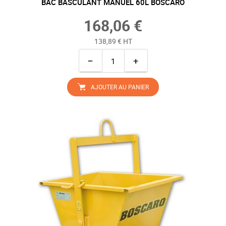
BAC BASCULANT MANUEL 60L BOSCARO
168,06 €
138,89 € HT
−
+
AJOUTER AU PANIER