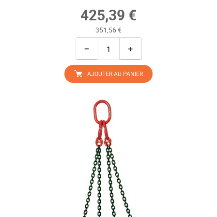
425,39 €
351,56 €
−
+
AJOUTER AU PANIER