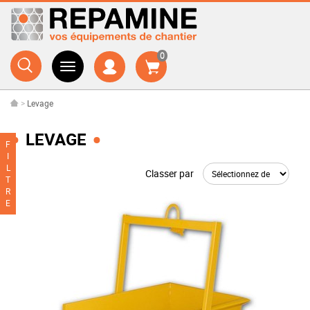
0
>
Levage
LEVAGE
F
I
L
Classer par
T
R
E