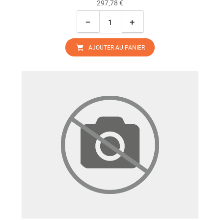
297,78 €
−
+
AJOUTER AU PANIER