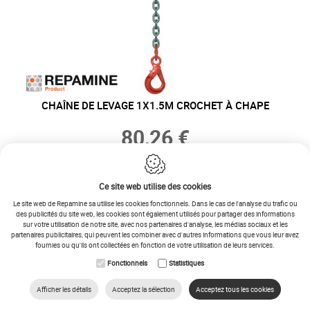
CHAÎNE DE LEVAGE 1X1.5M CROCHET À CHAPE
80,26 €
66,33 €
−
+
Ce site web utilise des cookies
Le site web de Repamine sa utilise les cookies fonctionnels. Dans le cas de l'analyse du trafic ou
des publicités du site web, les cookies sont également utilisés pour partager des informations
AJOUTER AU PANIER
sur votre utilisation de notre site, avec nos partenaires d'analyse, les médias sociaux et les
partenaires publicitaires, qui peuvent les combiner avec d'autres informations que vous leur avez
fournies ou qu'ils ont collectées en fonction de votre utilisation de leurs services.
Fonctionnels
Statistiques
Afficher les détails
Acceptez la sélection
Acceptez tous les cookies