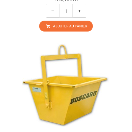
−
+
AJOUTER AU PANIER