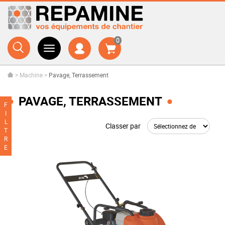
0
>
Machine
>
Pavage, Terrassement
PAVAGE, TERRASSEMENT
F
I
L
Classer par
T
R
E