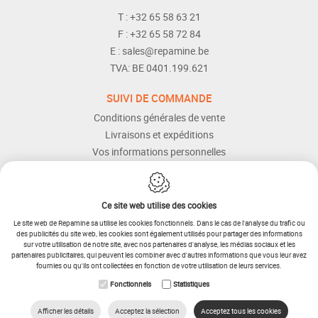
T :
+32 65 58 63 21
F :
+32 65 58 72 84
E :
sales@repamine.be
TVA:
BE 0401.199.621
SUIVI DE COMMANDE
Conditions générales de vente
Livraisons et expéditions
Vos informations personnelles
Modes de paiement
Services Après-vente
Aide et assistance
Ce site web utilise des cookies
Le site web de Repamine sa utilise les cookies fonctionnels. Dans le cas de l'analyse du trafic ou
des publicités du site web, les cookies sont également utilisés pour partager des informations
sur votre utilisation de notre site, avec nos partenaires d'analyse, les médias sociaux et les
partenaires publicitaires, qui peuvent les combiner avec d'autres informations que vous leur avez
fournies ou qu'ils ont collectées en fonction de votre utilisation de leurs services.
IDcreation 2025
Plan du site
Fonctionnels
Statistiques
Conditions générales
Procédure de retour
Cookie Policy
Privacy policy
Afficher les détails
Acceptez la sélection
Acceptez tous les cookies