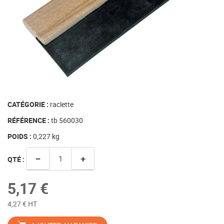
CATÉGORIE :
raclette
RÉFÉRENCE :
tb 560030
POIDS :
0,227
kg
−
+
QTÉ :
5,17 €
4,27 € HT