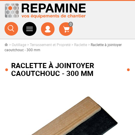
0
>
Outillage
>
Terrassement et Propreté
>
Raclette
>
Raclette à jointoyer
caoutchouc - 300 mm
RACLETTE À JOINTOYER
CAOUTCHOUC - 300 MM