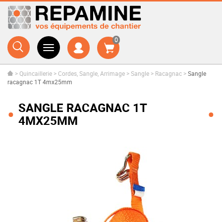
0
>
Quincaillerie
>
Cordes, Sangle, Arrimage
>
Sangle
>
Racagnac
>
Sangle
racagnac 1T 4mx25mm
SANGLE RACAGNAC 1T
4MX25MM