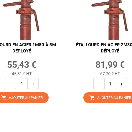
LOURD EN ACIER 1M80 À 3M
ÉTAI LOURD EN ACIER 2M3
DÉPLOYÉ
DÉPLOYÉ
55,43 €
81,99 €
45,81 € HT
67,76 € HT
−
+
−
+
AJOUTER AU PANIER
AJOUTER AU PANIER