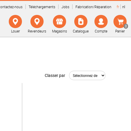
fr
nl
ontactez-nous
Téléchargements
Jobs
Fabrication/Réparation
0
Louer
Revendeurs
Magasins
Catalogue
Compte
Panier
Classer par