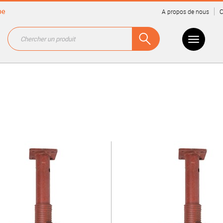
be
A propos de nous
C