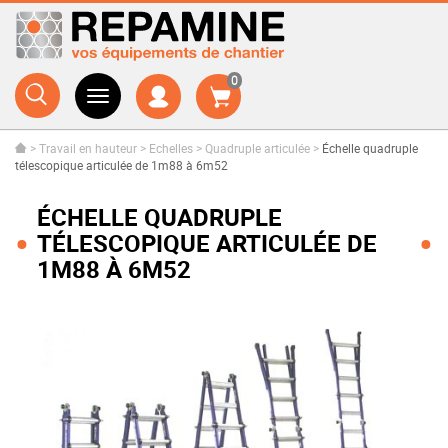
0
>
Travail en hauteur
>
Echelles
>
Quadruple articulée
>
Échelle quadruple
télescopique articulée de 1m88 à 6m52
ÉCHELLE QUADRUPLE
TÉLESCOPIQUE ARTICULÉE DE
1M88 À 6M52