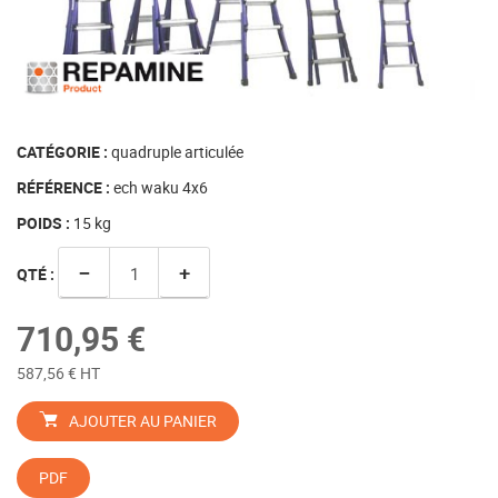
CATÉGORIE :
quadruple articulée
RÉFÉRENCE :
ech waku 4x6
POIDS :
15
kg
−
+
QTÉ :
710,95 €
587,56 € HT
AJOUTER AU PANIER
PDF