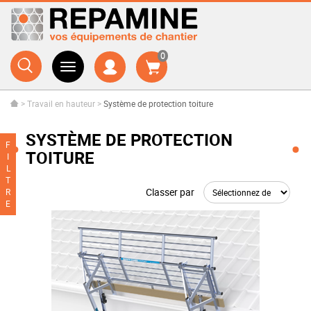
0
>
Travail en hauteur
>
Système de protection toiture
SYSTÈME DE PROTECTION
F
TOITURE
I
L
T
Classer par
R
E