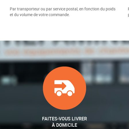
Par transporteur ou par service postal, en fonction du poids
et du volume de votre commande.
FAITES-VOUS LIVRER
À DOMICILE