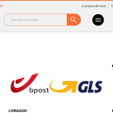
be
A propos de nous
C
LIVRAISON