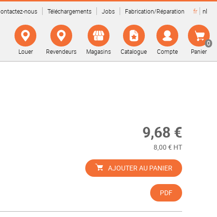
fr
nl
ontactez-nous
Téléchargements
Jobs
Fabrication/Réparation
0
Louer
Revendeurs
Magasins
Catalogue
Compte
Panier
9,68 €
8,00 € HT
AJOUTER AU PANIER
PDF