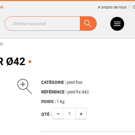
be
A propos de nous
C
42
R Ø42
CATÉGORIE :
pied fixe
RÉFÉRENCE :
pied fix d42
POIDS :
1
kg
−
+
QTÉ :