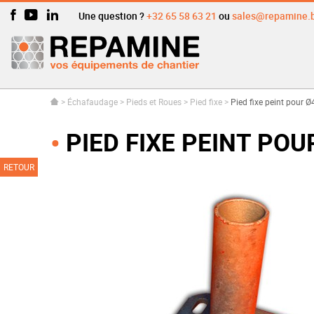
Une question ?
+32 65 58 63 21
ou
sales@repamine.
>
Échafaudage
>
Pieds et Roues
>
Pied fixe
>
Pied fixe peint pour Ø
PIED FIXE PEINT POU
RETOUR