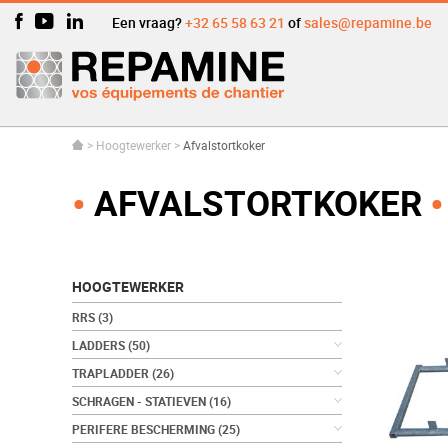
Een vraag?
+32 65 58 63 21
of
sales@repamine.be
>
Hoogtewerker
>
Afvalstortkoker
AFVALSTORTKOKER
HOOGTEWERKER
RRS
(3)
LADDERS
(50)
TRAPLADDER
(26)
SCHRAGEN - STATIEVEN
(16)
PERIFERE BESCHERMING
(25)