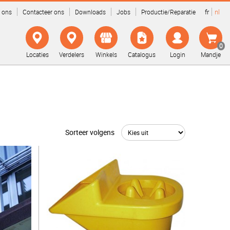
fr
nl
 ons
Contacteer ons
Downloads
Jobs
Productie/Reparatie
0
Locaties
Verdelers
Winkels
Catalogus
Login
Mandje
Sorteer volgens