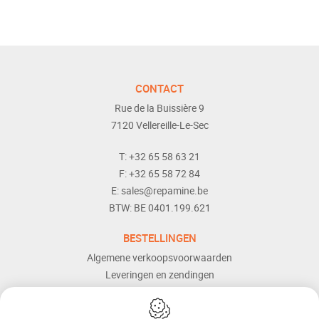
CONTACT
Rue de la Buissière 9
7120
Vellereille-Le-Sec
T:
+32 65 58 63 21
F:
+32 65 58 72 84
E:
sales@repamine.be
BTW:
BE 0401.199.621
BESTELLINGEN
Algemene verkoopsvoorwaarden
Leveringen en zendingen
Retourneren
Betaalmogelijkheden