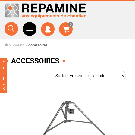
0
>
Shoring
>
Accessoires
ACCESSOIRES
F
I
L
Sorteer volgens
T
E
R