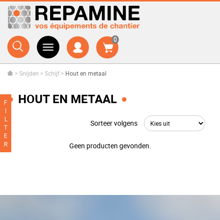
0
>
Snijden
>
Schijf
>
Hout en metaal
HOUT EN METAAL
F
I
L
Sorteer volgens
T
E
R
Geen producten gevonden.