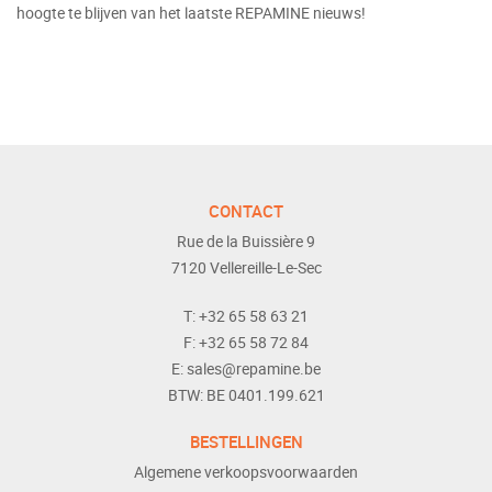
hoogte te blijven van het laatste REPAMINE nieuws!
CONTACT
Rue de la Buissière 9
7120
Vellereille-Le-Sec
T:
+32 65 58 63 21
F:
+32 65 58 72 84
E:
sales@repamine.be
BTW:
BE 0401.199.621
BESTELLINGEN
Algemene verkoopsvoorwaarden