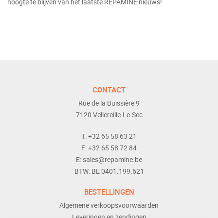
hoogte te blijven van het laatste REPAMINE nieuws!
CONTACT
Rue de la Buissière 9
7120
Vellereille-Le-Sec
T:
+32 65 58 63 21
F:
+32 65 58 72 84
E:
sales@repamine.be
BTW:
BE 0401.199.621
BESTELLINGEN
Algemene verkoopsvoorwaarden
Leveringen en zendingen