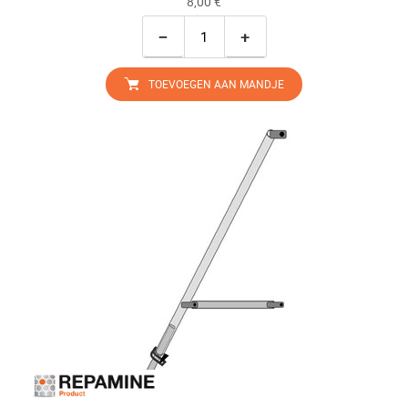
8,00 €
−
+
TOEVOEGEN AAN MANDJE