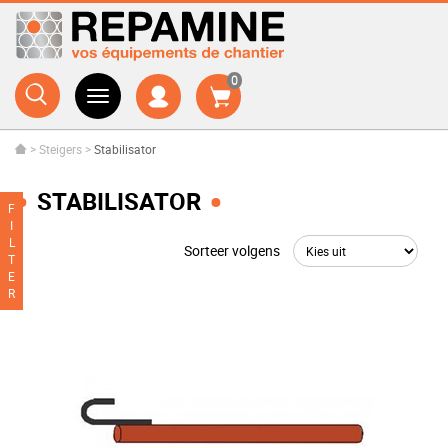
0
>
Steigers
>
Stabilisator
STABILISATOR
F
I
L
Sorteer volgens
T
E
R