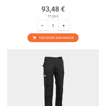
93,48 €
77,26 €
−
+
TOEVOEGEN AAN MANDJE