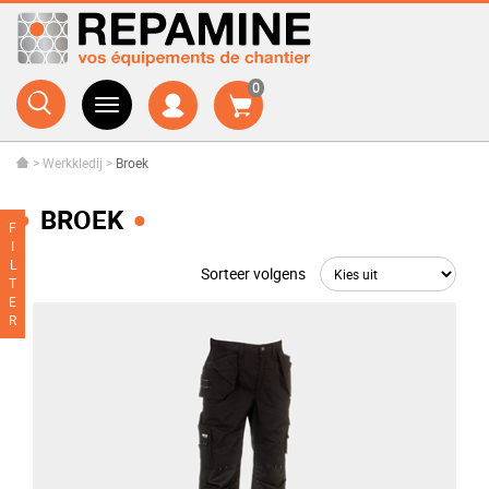
0
>
Werkkledij
>
Broek
BROEK
F
I
L
Sorteer volgens
T
E
R