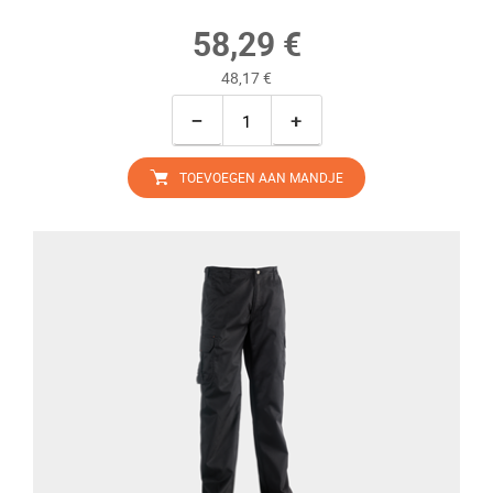
58,29 €
48,17 €
−
+
TOEVOEGEN AAN MANDJE