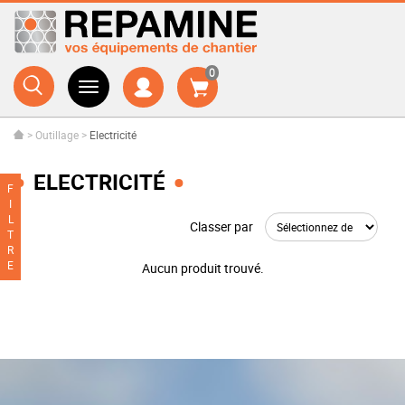
0
>
Outillage
>
Electricité
ELECTRICITÉ
F
I
L
Classer par
T
R
E
Aucun produit trouvé.