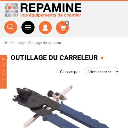
0
>
Outillage
>
Outillage du carreleur
OUTILLAGE DU CARRELEUR
F
I
L
Classer par
T
R
E